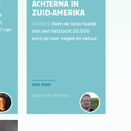
K
ACHTERNA IN
ZUID-AMERIKA
e
l,
14.09.22
Koen de Geus haalde
t van
met een fietstocht 20.000
euro op voor vogels en natuur.
lees meer
Door Koen de Geus