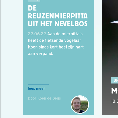
DE
REUZENMIERPITTA
UIT HET NEVELBOS
22.06.22
Aan de mierpitta's
heeft de fietsende vogelaar
Koen sinds kort heel zijn hart
aan verpand.
Bl
M
lees meer
Door Koen de Geus
18.