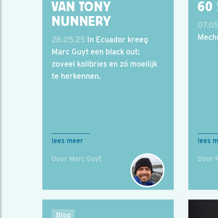
VAN TONY
60 
NUNNERY
07.0
Meche
28.05.25
In Ecuador kreeg
Marc Guyt een black out:
zoveel kolibries en zó moeilijk
te herkennen.
lees meer
lees 
Door Marc Guyt
Door 
Blog