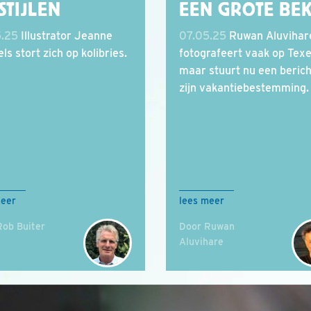
STIJLEN
EEN GROTE BE
5.25
Illustrator Jeanne
07.05.25
Ruwan Aluvihar
ls stort zich op kolibries.
fotografeert vaak op Texe
maar stuurt nu een berich
zijn vakantiebestemming.
meer
lees meer
Rob Buiter
Door Ruwan
Aluvihare