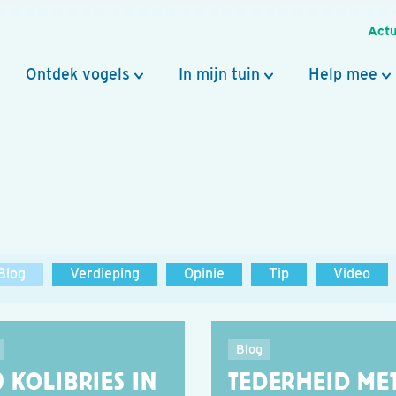
Actu
Ontdek vogels
In mijn tuin
Help mee
Blog
Verdieping
Opinie
Tip
Video
Blog
 KOLIBRIES IN
TEDERHEID ME