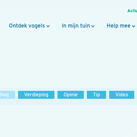
Actu
Ontdek vogels
In mijn tuin
Help mee
Blog
Verdieping
Opinie
Tip
Video