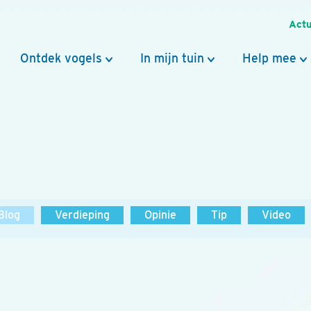
Actu
Ontdek vogels
In mijn tuin
Help mee
Blog
Verdieping
Opinie
Tip
Video