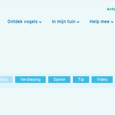
Actu
Ontdek vogels
In mijn tuin
Help mee
Blog
Verdieping
Opinie
Tip
Video