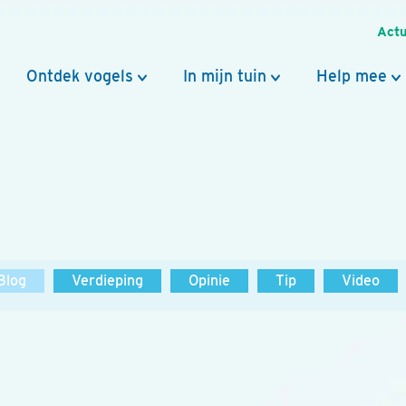
Actu
Ontdek vogels
In mijn tuin
Help mee
Blog
Verdieping
Opinie
Tip
Video