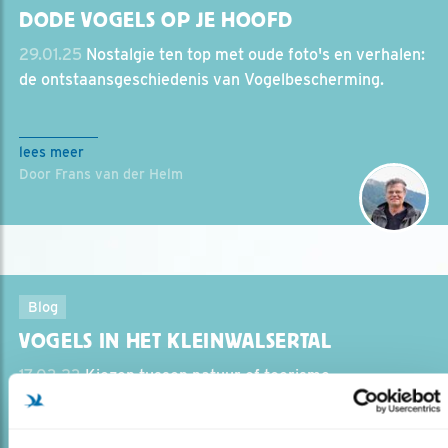
DODE VOGELS OP JE HOOFD
29.01.25
Nostalgie ten top met oude foto's en verhalen:
de ontstaansgeschiedenis van Vogelbescherming.
lees meer
Door Frans van der Helm
Blog
VOGELS IN HET KLEINWALSERTAL
17.03.23
Kiezen tussen natuur of toerisme.
lees meer