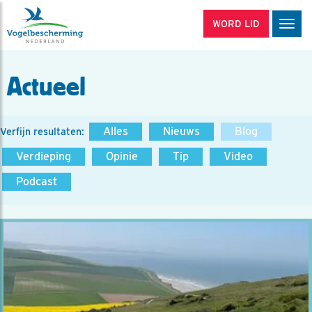
WORD LID
Men
Actueel
Alles
Nieuws
Blog
Verfijn resultaten:
Verdieping
Opinie
Tip
Video
Podcast