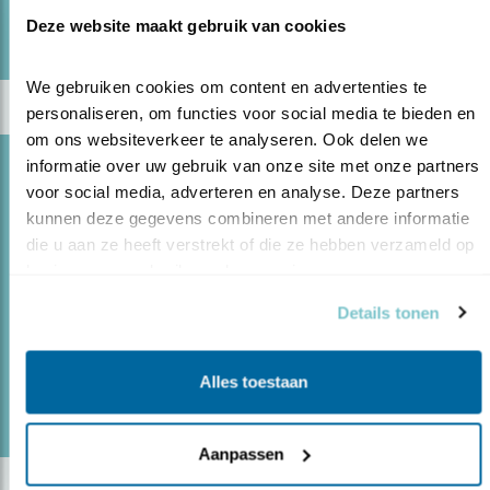
Door Hans Peeters
Deze website maakt gebruik van cookies
We gebruiken cookies om content en advertenties te 
personaliseren, om functies voor social media te bieden en 
om ons websiteverkeer te analyseren. Ook delen we 
informatie over uw gebruik van onze site met onze partners 
Blog
voor social media, adverteren en analyse. Deze partners 
JACHT OP TREKVOGELS VERDER AAN
kunnen deze gegevens combineren met andere informatie 
BANDEN
die u aan ze heeft verstrekt of die ze hebben verzameld op 
10.02.22
Lichtpuntjes in de strijd tegen jacht op
basis van uw gebruik van hun services.
trekvogels in het Middellandse zeegebied.
Details tonen
lees meer
Alles toestaan
Door Inge Both
Aanpassen