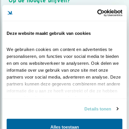
Op de hoogte blijven?
Meld je aan en ontvang nieuws, inspiratie, acties en tips
over vogels en activiteiten van Vogelbescherming.
AANMELDEN VOGELNIEUWS
Deze website maakt gebruik van cookies
Volg ons via social media
We gebruiken cookies om content en advertenties te 
personaliseren, om functies voor social media te bieden 
en om ons websiteverkeer te analyseren. Ook delen we 
informatie over uw gebruik van onze site met onze 
partners voor social media, adverteren en analyse. Deze 
partners kunnen deze gegevens combineren met andere 
informatie die u aan ze heeft verstrekt of die ze hebben 
verzameld op basis van uw gebruik van hun services.
Details tonen
Alles toestaan