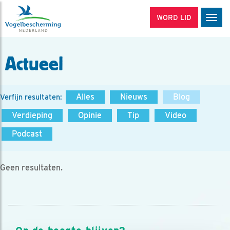
WORD LID
Men
Actueel
Alles
Nieuws
Blog
Verfijn resultaten:
Verdieping
Opinie
Tip
Video
Podcast
Geen resultaten.