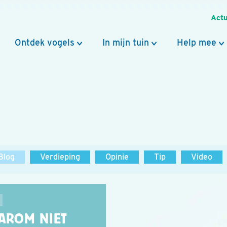
Actu
Ontdek vogels
In mijn tuin
Help mee
Blog
Verdieping
Opinie
Tip
Video
AROM NIET