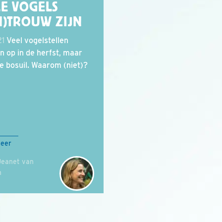
LE VOGELS
N)TROUW ZIJN
21
Veel vogelstellen
n op in de herfst, maar
de bosuil. Waarom (niet)?
meer
Jeanet van
n