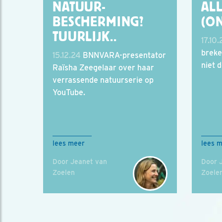
NATUUR-
AL
BESCHERMING?
(O
TUURLIJK..
17.10.
breke
15.12.24
BNNVARA-presentator
niet 
Raïsha Zeegelaar over haar
verrassende natuurserie op
YouTube.
lees meer
lees 
Door Jeanet van
Door 
Zoelen
Zoele