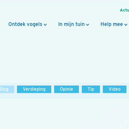
Actu
Ontdek vogels
In mijn tuin
Help mee
Blog
Verdieping
Opinie
Tip
Video