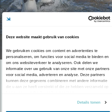
Blog
5 VISSENDE VOGELS:
VERRASSEND VERSCHILLEND
Deze website maakt gebruik van cookies
06.10.22
We gebruiken cookies om content en advertenties te 
personaliseren, om functies voor social media te bieden en 
om ons websiteverkeer te analyseren. Ook delen we 
informatie over uw gebruik van onze site met onze partners 
voor social media, adverteren en analyse. Deze partners 
kunnen deze gegevens combineren met andere informatie 
die u aan ze heeft verstrekt of die ze hebben verzameld op 
basis van uw gebruik van hun services.
Details tonen
Op de hoogte blijven?