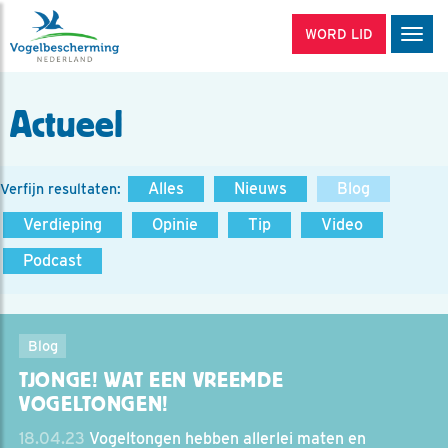
WORD LID
Men
Actueel
Alles
Nieuws
Blog
Verfijn resultaten:
Verdieping
Opinie
Tip
Video
Podcast
Blog
TJONGE! WAT EEN VREEMDE
VOGELTONGEN!
18.04.23
Vogeltongen hebben allerlei maten en