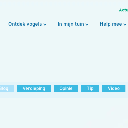
Actu
Ontdek vogels
In mijn tuin
Help mee
Blog
Verdieping
Opinie
Tip
Video