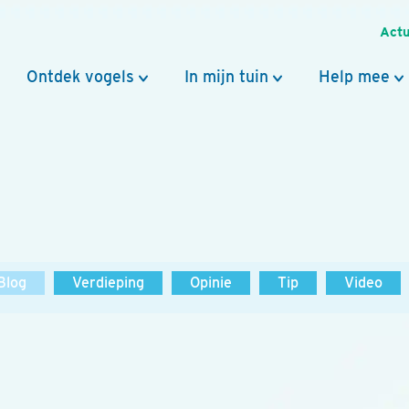
Actu
Ontdek vogels
In mijn tuin
Help mee
Blog
Verdieping
Opinie
Tip
Video