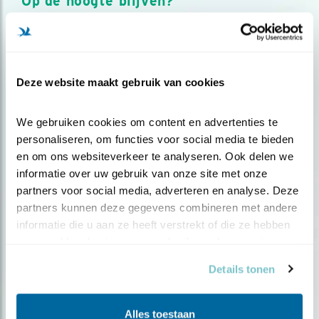
Op de hoogte blijven?
Meld je aan en ontvang nieuws, inspiratie, acties en tips
over vogels en activiteiten van Vogelbescherming.
AANMELDEN VOGELNIEUWS
Deze website maakt gebruik van cookies
Volg ons via social media
We gebruiken cookies om content en advertenties te 
personaliseren, om functies voor social media te bieden 
en om ons websiteverkeer te analyseren. Ook delen we 
informatie over uw gebruik van onze site met onze 
partners voor social media, adverteren en analyse. Deze 
partners kunnen deze gegevens combineren met andere 
informatie die u aan ze heeft verstrekt of die ze hebben 
verzameld op basis van uw gebruik van hun services.
Details tonen
Alles toestaan