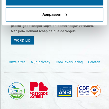
Ontvang 5 x Vogels voor € 36,00 per jaar
Aanpassen
Vogels is het tijdschrift voor onze leden, met
prachtige fotoreportages en opmerkelijke verhalen.
Met jouw lidmaatschap help je de vogels.
WORD LID
Onze sites
Mijn privacy
Cookieverklaring
Colofon