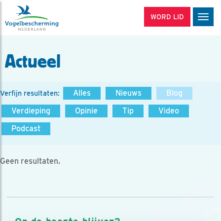
WORD LID
Men
Actueel
Alles
Nieuws
Blog
Verfijn resultaten:
Verdieping
Opinie
Tip
Video
Podcast
Geen resultaten.