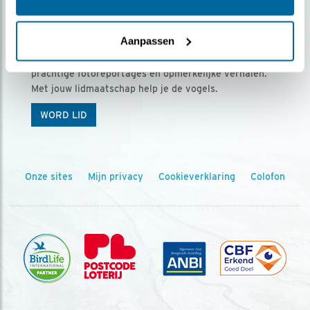
Ontvang 5 x Vogels voor € 36,00 per jaar
Aanpassen
Vogels is het tijdschrift voor onze leden, met
prachtige fotoreportages en opmerkelijke verhalen.
Met jouw lidmaatschap help je de vogels.
WORD LID
Onze sites
Mijn privacy
Cookieverklaring
Colofon