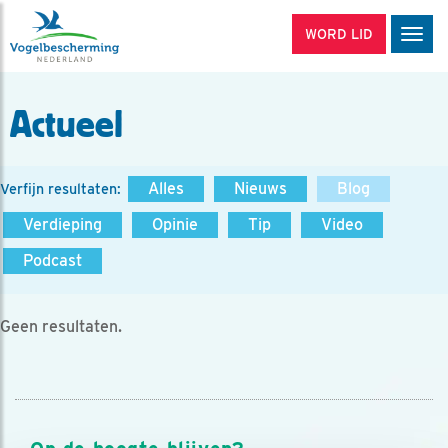
WORD LID
Men
Actueel
Alles
Nieuws
Blog
Verfijn resultaten:
Verdieping
Opinie
Tip
Video
Podcast
Geen resultaten.