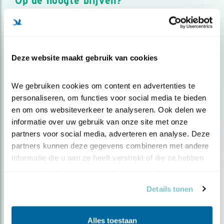
Op de hoogte blijven?
Meld je aan en ontvang nieuws, inspiratie, acties en tips
over vogels en activiteiten van Vogelbescherming.
AANMELDEN VOGELNIEUWS
Deze website maakt gebruik van cookies
Volg ons via social media
We gebruiken cookies om content en advertenties te 
personaliseren, om functies voor social media te bieden 
en om ons websiteverkeer te analyseren. Ook delen we 
informatie over uw gebruik van onze site met onze 
partners voor social media, adverteren en analyse. Deze 
partners kunnen deze gegevens combineren met andere 
informatie die u aan ze heeft verstrekt of die ze hebben 
verzameld op basis van uw gebruik van hun services.
Details tonen
Alles toestaan