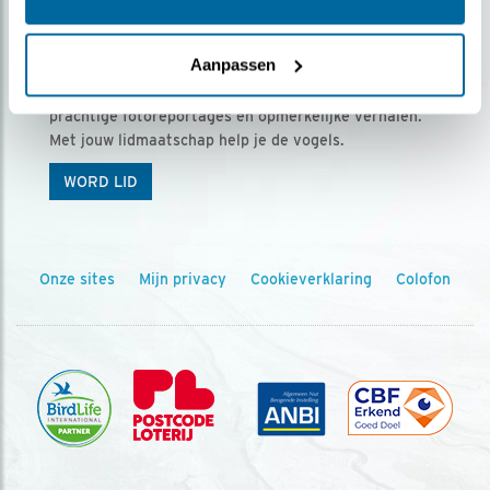
Ontvang 5 x Vogels voor € 36,00 per jaar
Aanpassen
Vogels is het tijdschrift voor onze leden, met
prachtige fotoreportages en opmerkelijke verhalen.
Met jouw lidmaatschap help je de vogels.
WORD LID
Onze sites
Mijn privacy
Cookieverklaring
Colofon