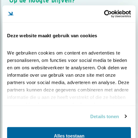
Op de hoogte blijven?
Meld je aan en ontvang nieuws, inspiratie, acties en tips
over vogels en activiteiten van Vogelbescherming.
AANMELDEN VOGELNIEUWS
Deze website maakt gebruik van cookies
Volg ons via social media
We gebruiken cookies om content en advertenties te 
personaliseren, om functies voor social media te bieden 
en om ons websiteverkeer te analyseren. Ook delen we 
informatie over uw gebruik van onze site met onze 
partners voor social media, adverteren en analyse. Deze 
partners kunnen deze gegevens combineren met andere 
informatie die u aan ze heeft verstrekt of die ze hebben 
verzameld op basis van uw gebruik van hun services.
Details tonen
Alles toestaan