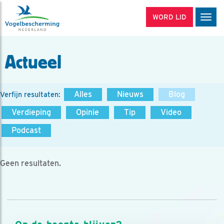
WORD LID
Men
Actueel
Alles
Nieuws
Blog
Verfijn resultaten:
Verdieping
Opinie
Tip
Video
Podcast
Geen resultaten.