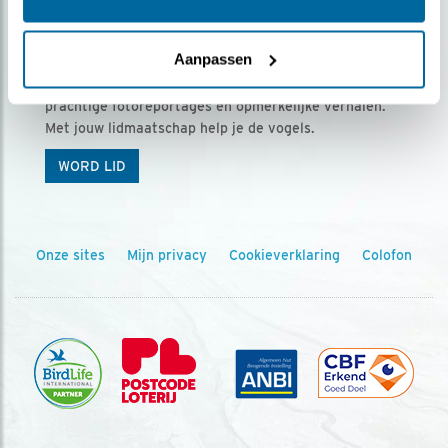
Ontvang 5 x Vogels voor € 36,00 per jaar
Aanpassen
Vogels is het tijdschrift voor onze leden, met
prachtige fotoreportages en opmerkelijke verhalen.
Met jouw lidmaatschap help je de vogels.
WORD LID
Onze sites
Mijn privacy
Cookieverklaring
Colofon