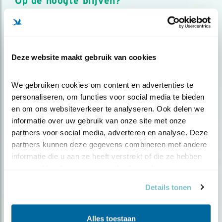
Op de hoogte blijven?
Meld je aan en ontvang nieuws, inspiratie, acties en tips
over vogels en activiteiten van Vogelbescherming.
AANMELDEN VOGELNIEUWS
Deze website maakt gebruik van cookies
Volg ons via social media
We gebruiken cookies om content en advertenties te 
personaliseren, om functies voor social media te bieden 
en om ons websiteverkeer te analyseren. Ook delen we 
informatie over uw gebruik van onze site met onze 
partners voor social media, adverteren en analyse. Deze 
partners kunnen deze gegevens combineren met andere 
informatie die u aan ze heeft verstrekt of die ze hebben 
verzameld op basis van uw gebruik van hun services.
Details tonen
Alles toestaan