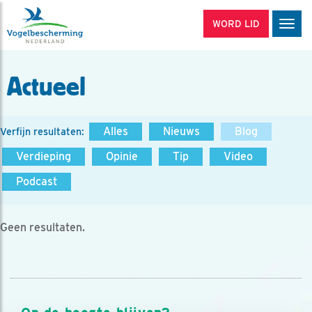
WORD LID
Men
Actueel
Alles
Nieuws
Blog
Verfijn resultaten:
Verdieping
Opinie
Tip
Video
Podcast
Geen resultaten.