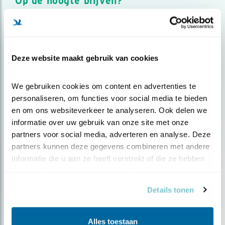
Op de hoogte blijven?
Meld je aan en ontvang nieuws, inspiratie, acties en tips
over vogels en activiteiten van Vogelbescherming.
AANMELDEN VOGELNIEUWS
Deze website maakt gebruik van cookies
Volg ons via social media
We gebruiken cookies om content en advertenties te 
personaliseren, om functies voor social media te bieden 
en om ons websiteverkeer te analyseren. Ook delen we 
informatie over uw gebruik van onze site met onze 
partners voor social media, adverteren en analyse. Deze 
partners kunnen deze gegevens combineren met andere 
informatie die u aan ze heeft verstrekt of die ze hebben 
verzameld op basis van uw gebruik van hun services.
Details tonen
Alles toestaan