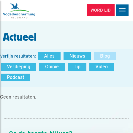
WORD LID
Men
Actueel
Alles
Nieuws
Blog
Verfijn resultaten:
Verdieping
Opinie
Tip
Video
Podcast
Geen resultaten.