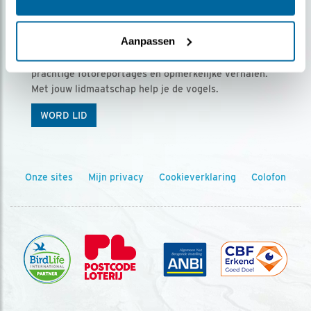
Ontvang 5 x Vogels voor € 36,00 per jaar
Aanpassen
Vogels is het tijdschrift voor onze leden, met
prachtige fotoreportages en opmerkelijke verhalen.
Met jouw lidmaatschap help je de vogels.
WORD LID
Onze sites
Mijn privacy
Cookieverklaring
Colofon