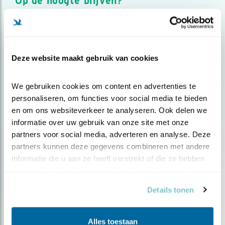
Op de hoogte blijven?
Meld je aan en ontvang nieuws, inspiratie, acties en tips
over vogels en activiteiten van Vogelbescherming.
AANMELDEN VOGELNIEUWS
Deze website maakt gebruik van cookies
Volg ons via social media
We gebruiken cookies om content en advertenties te 
personaliseren, om functies voor social media te bieden 
en om ons websiteverkeer te analyseren. Ook delen we 
informatie over uw gebruik van onze site met onze 
partners voor social media, adverteren en analyse. Deze 
partners kunnen deze gegevens combineren met andere 
informatie die u aan ze heeft verstrekt of die ze hebben 
verzameld op basis van uw gebruik van hun services.
Details tonen
Alles toestaan