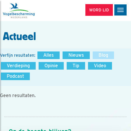
WORD LID
Men
Actueel
Alles
Nieuws
Blog
Verfijn resultaten:
Verdieping
Opinie
Tip
Video
Podcast
Geen resultaten.