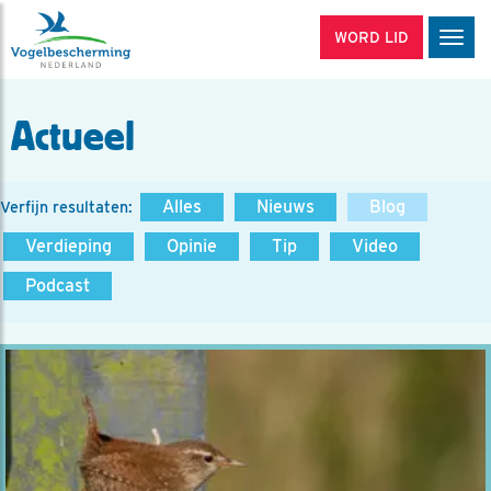
WORD LID
Men
Actueel
Alles
Nieuws
Blog
Verfijn resultaten:
Verdieping
Opinie
Tip
Video
Podcast