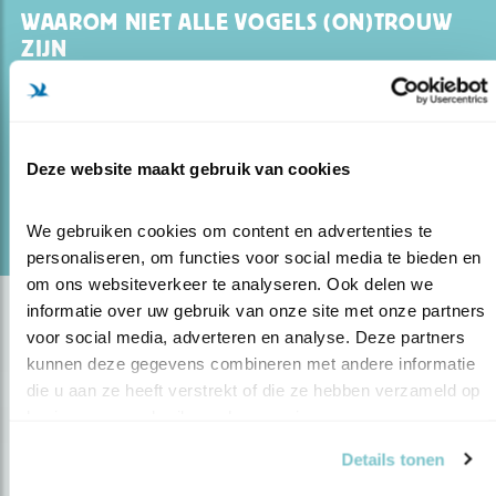
WAAROM NIET ALLE VOGELS (ON)TROUW
ZIJN
17.10.21
Veel vogelstellen breken op in de herfst, maar
niet de bosuil. Waarom (niet)?
Deze website maakt gebruik van cookies
lees meer
Door Jeanet van Zoelen
We gebruiken cookies om content en advertenties te 
personaliseren, om functies voor social media te bieden en 
om ons websiteverkeer te analyseren. Ook delen we 
informatie over uw gebruik van onze site met onze partners 
voor social media, adverteren en analyse. Deze partners 
kunnen deze gegevens combineren met andere informatie 
die u aan ze heeft verstrekt of die ze hebben verzameld op 
basis van uw gebruik van hun services.
Details tonen
Op de hoogte blijven?