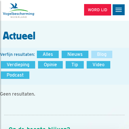
WORD LID
Men
Actueel
Alles
Nieuws
Blog
Verfijn resultaten:
Verdieping
Opinie
Tip
Video
Podcast
Geen resultaten.