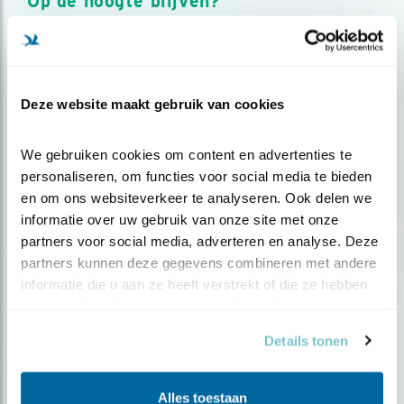
Op de hoogte blijven?
Meld je aan en ontvang nieuws, inspiratie, acties en tips
over vogels en activiteiten van Vogelbescherming.
AANMELDEN VOGELNIEUWS
Deze website maakt gebruik van cookies
Volg ons via social media
We gebruiken cookies om content en advertenties te 
personaliseren, om functies voor social media te bieden 
en om ons websiteverkeer te analyseren. Ook delen we 
informatie over uw gebruik van onze site met onze 
partners voor social media, adverteren en analyse. Deze 
partners kunnen deze gegevens combineren met andere 
informatie die u aan ze heeft verstrekt of die ze hebben 
verzameld op basis van uw gebruik van hun services.
Details tonen
Alles toestaan