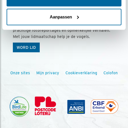
Ontvang 5 x Vogels voor € 36,00 per jaar
Aanpassen
Vogels is het tijdschrift voor onze leden, met
prachtige fotoreportages en opmerkelijke verhalen.
Met jouw lidmaatschap help je de vogels.
WORD LID
Onze sites
Mijn privacy
Cookieverklaring
Colofon