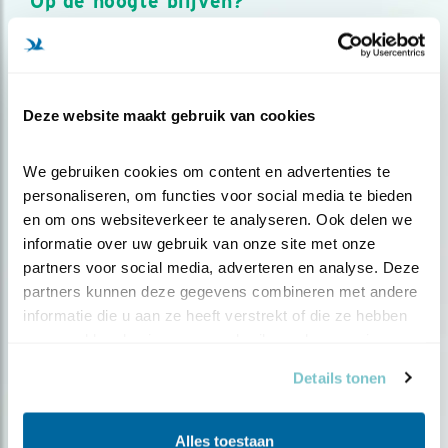
Op de hoogte blijven?
Meld je aan en ontvang nieuws, inspiratie, acties en tips
over vogels en activiteiten van Vogelbescherming.
AANMELDEN VOGELNIEUWS
Deze website maakt gebruik van cookies
Volg ons via social media
We gebruiken cookies om content en advertenties te 
personaliseren, om functies voor social media te bieden 
en om ons websiteverkeer te analyseren. Ook delen we 
informatie over uw gebruik van onze site met onze 
partners voor social media, adverteren en analyse. Deze 
partners kunnen deze gegevens combineren met andere 
informatie die u aan ze heeft verstrekt of die ze hebben 
verzameld op basis van uw gebruik van hun services.
Details tonen
Alles toestaan