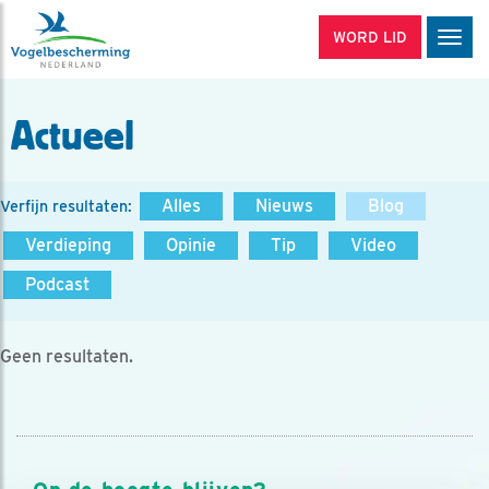
WORD LID
Men
Actueel
Alles
Nieuws
Blog
Verfijn resultaten:
Verdieping
Opinie
Tip
Video
Podcast
Geen resultaten.