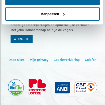
Ontvang 5 x Vogels voor € 36,00 per jaar
Aanpassen
Vogels is het tijdschrift voor onze leden, met
prachtige fotoreportages en opmerkelijke verhalen.
Met jouw lidmaatschap help je de vogels.
WORD LID
Onze sites
Mijn privacy
Cookieverklaring
Colofon