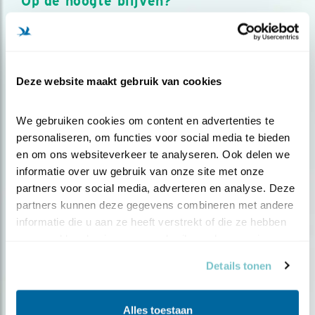
Op de hoogte blijven?
Meld je aan en ontvang nieuws, inspiratie, acties en tips
over vogels en activiteiten van Vogelbescherming.
AANMELDEN VOGELNIEUWS
Deze website maakt gebruik van cookies
Volg ons via social media
We gebruiken cookies om content en advertenties te 
personaliseren, om functies voor social media te bieden 
en om ons websiteverkeer te analyseren. Ook delen we 
informatie over uw gebruik van onze site met onze 
partners voor social media, adverteren en analyse. Deze 
partners kunnen deze gegevens combineren met andere 
informatie die u aan ze heeft verstrekt of die ze hebben 
verzameld op basis van uw gebruik van hun services.
Details tonen
Alles toestaan