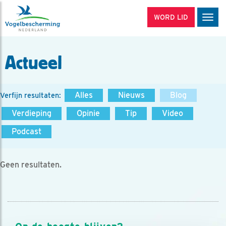
WORD LID
Men
Actueel
Alles
Nieuws
Blog
Verfijn resultaten:
Verdieping
Opinie
Tip
Video
Podcast
Geen resultaten.