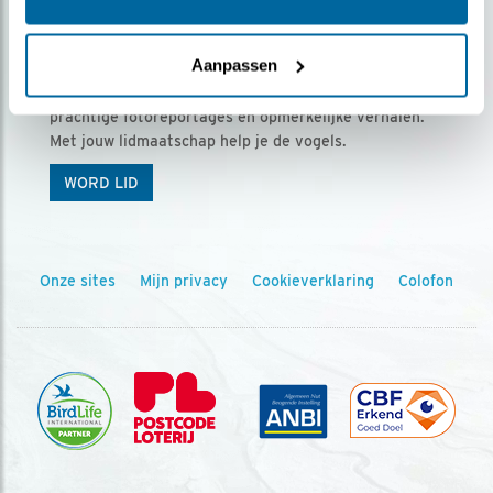
Ontvang 5 x Vogels voor € 36,00 per jaar
Aanpassen
Vogels is het tijdschrift voor onze leden, met
prachtige fotoreportages en opmerkelijke verhalen.
Met jouw lidmaatschap help je de vogels.
WORD LID
Onze sites
Mijn privacy
Cookieverklaring
Colofon