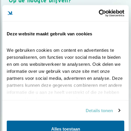
Op de hoogte blijven?
Meld je aan en ontvang nieuws, inspiratie, acties en tips
over vogels en activiteiten van Vogelbescherming.
AANMELDEN VOGELNIEUWS
Deze website maakt gebruik van cookies
Volg ons via social media
We gebruiken cookies om content en advertenties te 
personaliseren, om functies voor social media te bieden 
en om ons websiteverkeer te analyseren. Ook delen we 
informatie over uw gebruik van onze site met onze 
partners voor social media, adverteren en analyse. Deze 
partners kunnen deze gegevens combineren met andere 
informatie die u aan ze heeft verstrekt of die ze hebben 
verzameld op basis van uw gebruik van hun services.
Details tonen
Alles toestaan