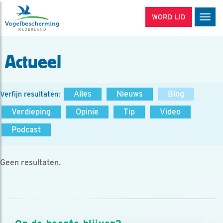
WORD LID
Men
Actueel
Alles
Nieuws
Blog
Verfijn resultaten:
Verdieping
Opinie
Tip
Video
Podcast
Geen resultaten.