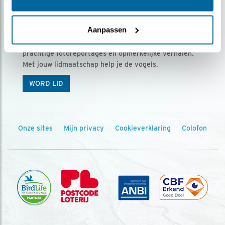
Ontvang 5 x Vogels voor € 36,00 per jaar
Aanpassen
Vogels is het tijdschrift voor onze leden, met
prachtige fotoreportages en opmerkelijke verhalen.
Met jouw lidmaatschap help je de vogels.
WORD LID
Onze sites
Mijn privacy
Cookieverklaring
Colofon