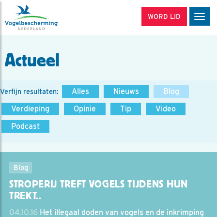
WORD LID
Men
Actueel
Alles
Nieuws
Blog
Verfijn resultaten:
Verdieping
Opinie
Tip
Video
Podcast
Blog
STROPERIJ TREFT VOGELS TIJDENS HUN
TREKT..
04.10.16
Het illegaal doden van vogels en de inkrimping