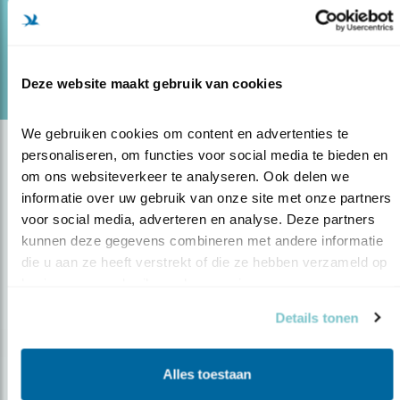
lees meer
Door Bernd de Bruijn
Deze website maakt gebruik van cookies
We gebruiken cookies om content en advertenties te 
personaliseren, om functies voor social media te bieden en 
om ons websiteverkeer te analyseren. Ook delen we 
informatie over uw gebruik van onze site met onze partners 
voor social media, adverteren en analyse. Deze partners 
kunnen deze gegevens combineren met andere informatie 
die u aan ze heeft verstrekt of die ze hebben verzameld op 
basis van uw gebruik van hun services.
Op de hoogte blijven?
Details tonen
Meld je aan en ontvang nieuws, inspiratie, acties en tips
over vogels en activiteiten van Vogelbescherming.
Alles toestaan
AANMELDEN VOGELNIEUWS