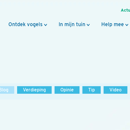
Actu
Ontdek vogels
In mijn tuin
Help mee
Blog
Verdieping
Opinie
Tip
Video