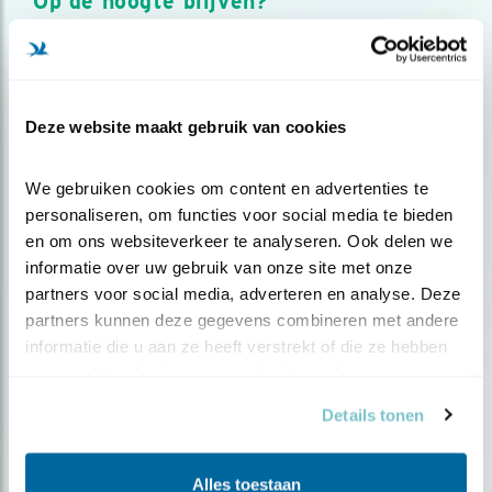
Op de hoogte blijven?
Meld je aan en ontvang nieuws, inspiratie, acties en tips
over vogels en activiteiten van Vogelbescherming.
AANMELDEN VOGELNIEUWS
Deze website maakt gebruik van cookies
Volg ons via social media
We gebruiken cookies om content en advertenties te 
personaliseren, om functies voor social media te bieden 
en om ons websiteverkeer te analyseren. Ook delen we 
informatie over uw gebruik van onze site met onze 
partners voor social media, adverteren en analyse. Deze 
partners kunnen deze gegevens combineren met andere 
informatie die u aan ze heeft verstrekt of die ze hebben 
verzameld op basis van uw gebruik van hun services.
Details tonen
Alles toestaan