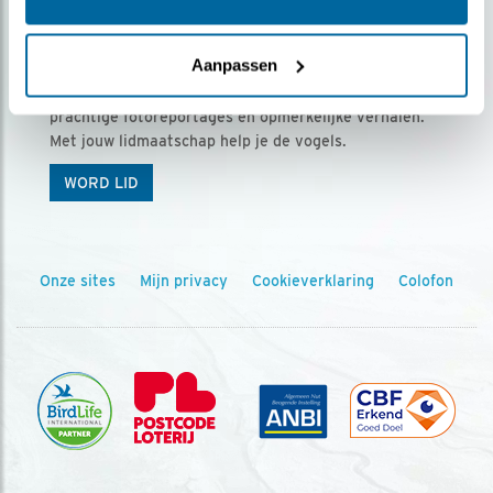
Ontvang 5 x Vogels voor € 36,00 per jaar
Aanpassen
Vogels is het tijdschrift voor onze leden, met
prachtige fotoreportages en opmerkelijke verhalen.
Met jouw lidmaatschap help je de vogels.
WORD LID
Onze sites
Mijn privacy
Cookieverklaring
Colofon