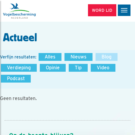
WORD LID
Men
Actueel
Alles
Nieuws
Blog
Verfijn resultaten:
Verdieping
Opinie
Tip
Video
Podcast
Geen resultaten.