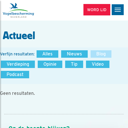
WORD LID
Men
Actueel
Alles
Nieuws
Blog
Verfijn resultaten:
Verdieping
Opinie
Tip
Video
Podcast
Geen resultaten.