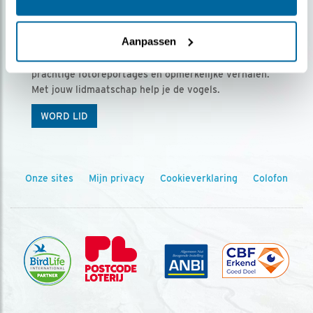
Ontvang 5 x Vogels voor € 36,00 per jaar
Aanpassen
Vogels is het tijdschrift voor onze leden, met
prachtige fotoreportages en opmerkelijke verhalen.
Met jouw lidmaatschap help je de vogels.
WORD LID
Onze sites
Mijn privacy
Cookieverklaring
Colofon