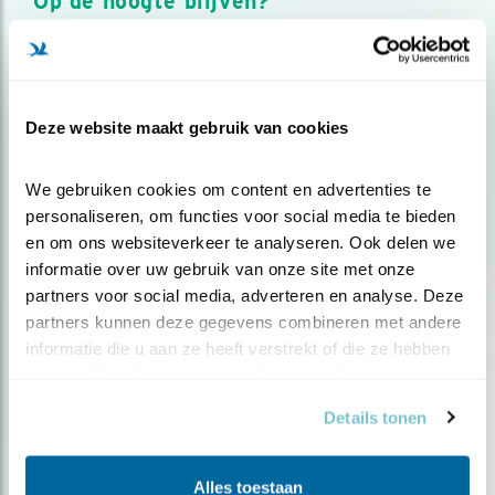
Op de hoogte blijven?
Meld je aan en ontvang nieuws, inspiratie, acties en tips
over vogels en activiteiten van Vogelbescherming.
AANMELDEN VOGELNIEUWS
Deze website maakt gebruik van cookies
Volg ons via social media
We gebruiken cookies om content en advertenties te 
personaliseren, om functies voor social media te bieden 
en om ons websiteverkeer te analyseren. Ook delen we 
informatie over uw gebruik van onze site met onze 
partners voor social media, adverteren en analyse. Deze 
partners kunnen deze gegevens combineren met andere 
informatie die u aan ze heeft verstrekt of die ze hebben 
verzameld op basis van uw gebruik van hun services.
Details tonen
Alles toestaan