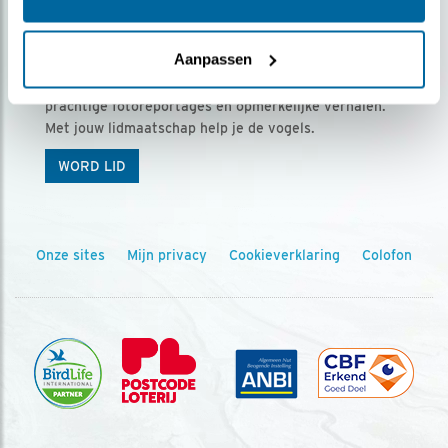
Ontvang 5 x Vogels voor € 36,00 per jaar
Aanpassen
Vogels is het tijdschrift voor onze leden, met
prachtige fotoreportages en opmerkelijke verhalen.
Met jouw lidmaatschap help je de vogels.
WORD LID
Onze sites
Mijn privacy
Cookieverklaring
Colofon