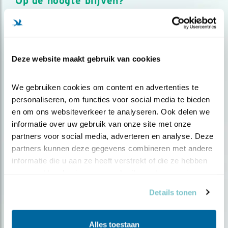
Op de hoogte blijven?
Meld je aan en ontvang nieuws, inspiratie, acties en tips
over vogels en activiteiten van Vogelbescherming.
AANMELDEN VOGELNIEUWS
Deze website maakt gebruik van cookies
Volg ons via social media
We gebruiken cookies om content en advertenties te 
personaliseren, om functies voor social media te bieden 
en om ons websiteverkeer te analyseren. Ook delen we 
informatie over uw gebruik van onze site met onze 
partners voor social media, adverteren en analyse. Deze 
partners kunnen deze gegevens combineren met andere 
informatie die u aan ze heeft verstrekt of die ze hebben 
verzameld op basis van uw gebruik van hun services.
Details tonen
Alles toestaan