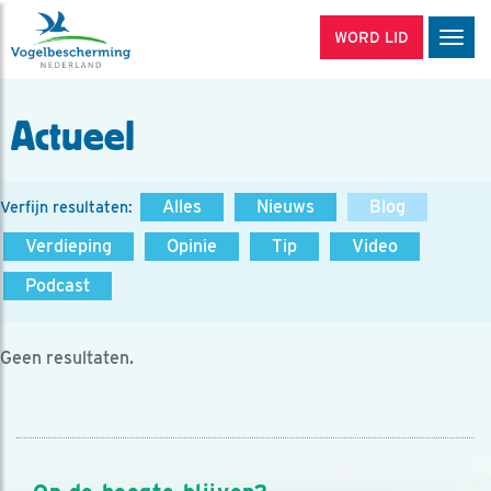
WORD LID
Men
Actueel
Alles
Nieuws
Blog
Verfijn resultaten:
Verdieping
Opinie
Tip
Video
Podcast
Geen resultaten.