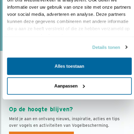
23.06.21
Alle tuintellers opgelet. U kunt meehelpen
informatie over uw gebruik van onze site met onze partners 
verspreiding van het Geel in kaa..
voor social media, adverteren en analyse. Deze partners 
kunnen deze gegevens combineren met andere informatie 
die u aan ze heeft verstrekt of die ze hebben verzameld op 
basis van uw gebruik van hun services.
lees meer
Details tonen
Alles toestaan
Aanpassen
Op de hoogte blijven?
Meld je aan en ontvang nieuws, inspiratie, acties en tips
over vogels en activiteiten van Vogelbescherming.