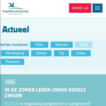
WORD LID
Men
Actueel
Alles
Nieuws
Blog
Verfijn resultaten:
Verdieping
Opinie
Tip
Video
Podcast
Blog
IN DE ZOMER LEREN JONGE VOGELS
ZINGEN
15.07.24
Is vogelzang aangeboren of aangeleerd?