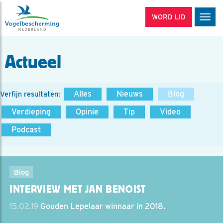
WORD LID
Men
Actueel
Alles
Nieuws
Blog
Verfijn resultaten:
Verdieping
Opinie
Tip
Video
Podcast
Blog
INTERVIEW MET JAN BENOIST
15.02.19
Gouden Lepelaar winnaar in 2018.