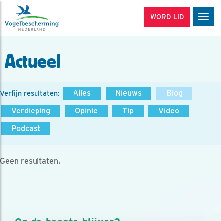
WORD LID
Men
Actueel
Alles
Nieuws
Blog
Verfijn resultaten:
Verdieping
Opinie
Tip
Video
Podcast
Geen resultaten.