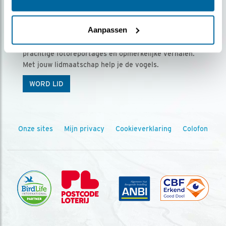
Ontvang 5 x Vogels voor € 36,00 per jaar
Aanpassen
Vogels is het tijdschrift voor onze leden, met
prachtige fotoreportages en opmerkelijke verhalen.
Met jouw lidmaatschap help je de vogels.
WORD LID
Onze sites
Mijn privacy
Cookieverklaring
Colofon