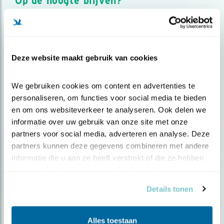
Op de hoogte blijven?
Meld je aan en ontvang nieuws, inspiratie, acties en tips
over vogels en activiteiten van Vogelbescherming.
AANMELDEN VOGELNIEUWS
Deze website maakt gebruik van cookies
Volg ons via social media
We gebruiken cookies om content en advertenties te 
personaliseren, om functies voor social media te bieden 
en om ons websiteverkeer te analyseren. Ook delen we 
informatie over uw gebruik van onze site met onze 
partners voor social media, adverteren en analyse. Deze 
partners kunnen deze gegevens combineren met andere 
informatie die u aan ze heeft verstrekt of die ze hebben 
verzameld op basis van uw gebruik van hun services.
Details tonen
Alles toestaan