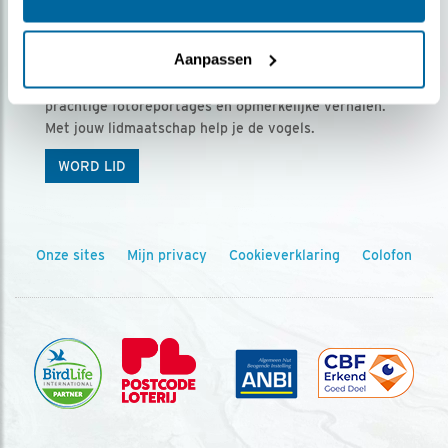
Ontvang 5 x Vogels voor € 36,00 per jaar
Aanpassen
Vogels is het tijdschrift voor onze leden, met
prachtige fotoreportages en opmerkelijke verhalen.
Met jouw lidmaatschap help je de vogels.
WORD LID
Onze sites
Mijn privacy
Cookieverklaring
Colofon