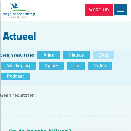
WORD LID
Men
Actueel
Alles
Nieuws
Blog
Verfijn resultaten:
Verdieping
Opinie
Tip
Video
Podcast
Geen resultaten.