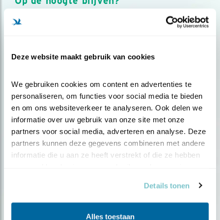
Op de hoogte blijven?
Meld je aan en ontvang nieuws, inspiratie, acties en tips
over vogels en activiteiten van Vogelbescherming.
AANMELDEN VOGELNIEUWS
Deze website maakt gebruik van cookies
Volg ons via social media
We gebruiken cookies om content en advertenties te 
personaliseren, om functies voor social media te bieden 
en om ons websiteverkeer te analyseren. Ook delen we 
informatie over uw gebruik van onze site met onze 
partners voor social media, adverteren en analyse. Deze 
partners kunnen deze gegevens combineren met andere 
informatie die u aan ze heeft verstrekt of die ze hebben 
verzameld op basis van uw gebruik van hun services.
Details tonen
Alles toestaan