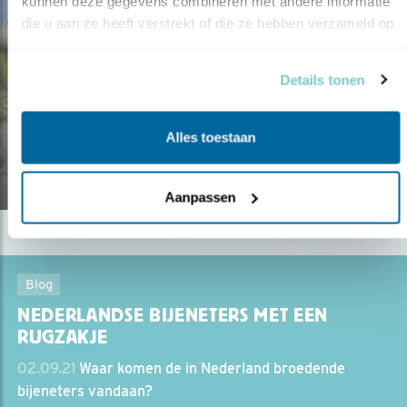
kunnen deze gegevens combineren met andere informatie 
die u aan ze heeft verstrekt of die ze hebben verzameld op 
basis van uw gebruik van hun services.
Blog
Details tonen
VOGELBALANS 2021: HOE
VERGAAT HET ONZE VOGELS?
Alles toestaan
10.01.22
Aanpassen
Blog
NEDERLANDSE BIJENETERS MET EEN
RUGZAKJE
02.09.21
Waar komen de in Nederland broedende
bijeneters vandaan?