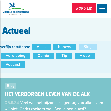
WORD LID
Men
Actueel
Alles
Nieuws
Blog
Verfijn resultaten:
Verdieping
Opinie
Tip
Video
Podcast
Blog
HET VERBORGEN LEVEN VAN DE ALK
05.11.24
Veel van het bijzondere gedrag van alken zien
wij níet. Onderzoekers wel. Ben je benieuwd?