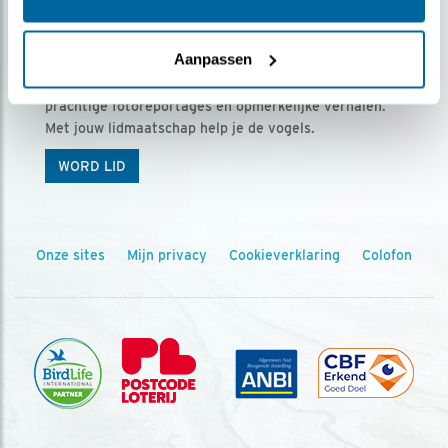
Ontvang 5 x Vogels voor € 36,00 per jaar
Aanpassen
Vogels is het tijdschrift voor onze leden, met
prachtige fotoreportages en opmerkelijke verhalen.
Met jouw lidmaatschap help je de vogels.
WORD LID
Onze sites
Mijn privacy
Cookieverklaring
Colofon