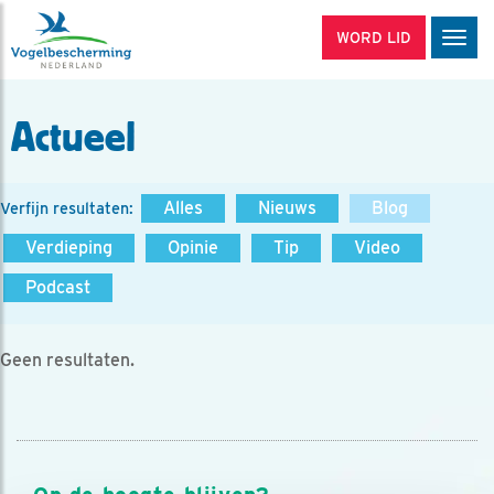
WORD LID
Men
Actueel
Alles
Nieuws
Blog
Verfijn resultaten:
Verdieping
Opinie
Tip
Video
Podcast
Geen resultaten.