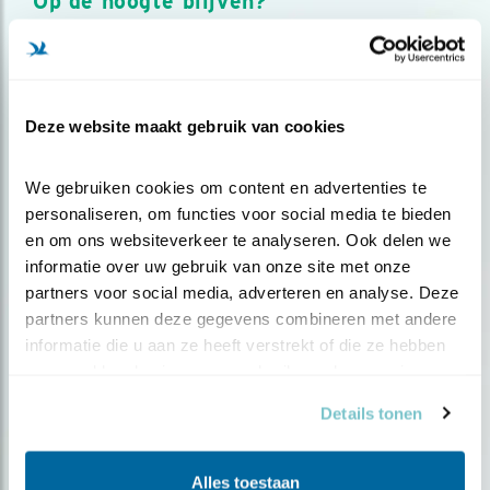
Op de hoogte blijven?
Meld je aan en ontvang nieuws, inspiratie, acties en tips
over vogels en activiteiten van Vogelbescherming.
AANMELDEN VOGELNIEUWS
Deze website maakt gebruik van cookies
Volg ons via social media
We gebruiken cookies om content en advertenties te 
personaliseren, om functies voor social media te bieden 
en om ons websiteverkeer te analyseren. Ook delen we 
informatie over uw gebruik van onze site met onze 
partners voor social media, adverteren en analyse. Deze 
partners kunnen deze gegevens combineren met andere 
informatie die u aan ze heeft verstrekt of die ze hebben 
verzameld op basis van uw gebruik van hun services.
Details tonen
Alles toestaan