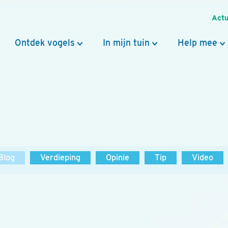
Actu
Ontdek vogels
In mijn tuin
Help mee
Blog
Verdieping
Opinie
Tip
Video