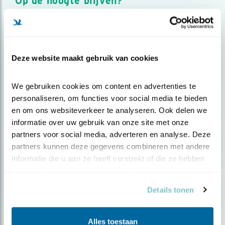
Op de hoogte blijven?
Meld je aan en ontvang nieuws, inspiratie, acties en tips
over vogels en activiteiten van Vogelbescherming.
AANMELDEN VOGELNIEUWS
Deze website maakt gebruik van cookies
Volg ons via social media
We gebruiken cookies om content en advertenties te 
personaliseren, om functies voor social media te bieden 
en om ons websiteverkeer te analyseren. Ook delen we 
informatie over uw gebruik van onze site met onze 
partners voor social media, adverteren en analyse. Deze 
partners kunnen deze gegevens combineren met andere 
informatie die u aan ze heeft verstrekt of die ze hebben 
verzameld op basis van uw gebruik van hun services.
Details tonen
Alles toestaan