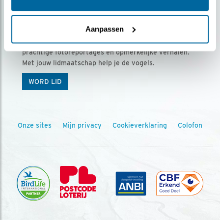
Ontvang 5 x Vogels voor € 36,00 per jaar
Aanpassen
Vogels is het tijdschrift voor onze leden, met
prachtige fotoreportages en opmerkelijke verhalen.
Met jouw lidmaatschap help je de vogels.
WORD LID
Onze sites
Mijn privacy
Cookieverklaring
Colofon