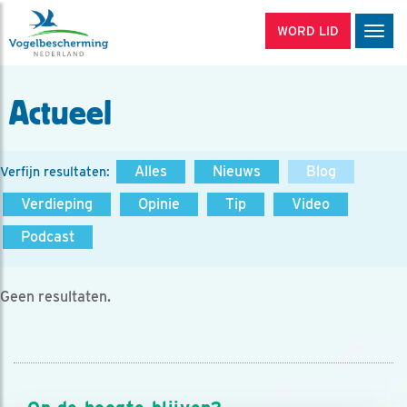
WORD LID
Men
Actueel
Alles
Nieuws
Blog
Verfijn resultaten:
Verdieping
Opinie
Tip
Video
Podcast
Geen resultaten.