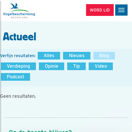
WORD LID
Men
Actueel
Alles
Nieuws
Blog
Verfijn resultaten:
Verdieping
Opinie
Tip
Video
Podcast
Geen resultaten.