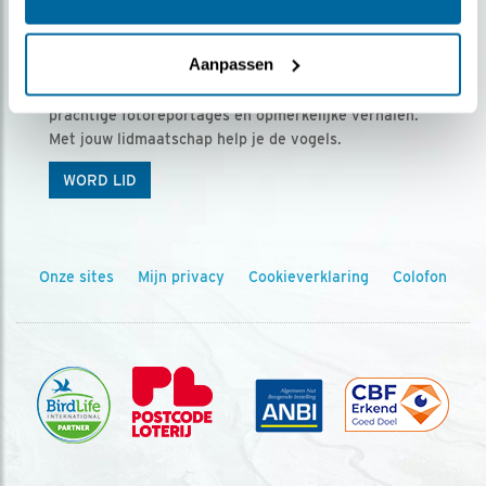
Ontvang 5 x Vogels voor € 36,00 per jaar
Aanpassen
Vogels is het tijdschrift voor onze leden, met
prachtige fotoreportages en opmerkelijke verhalen.
Met jouw lidmaatschap help je de vogels.
WORD LID
Onze sites
Mijn privacy
Cookieverklaring
Colofon