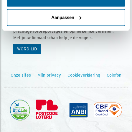
Ontvang 5 x Vogels voor € 36,00 per jaar
Aanpassen
Vogels is het tijdschrift voor onze leden, met
prachtige fotoreportages en opmerkelijke verhalen.
Met jouw lidmaatschap help je de vogels.
WORD LID
Onze sites
Mijn privacy
Cookieverklaring
Colofon