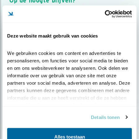
Op de hoogte blijven?
Meld je aan en ontvang nieuws, inspiratie, acties en tips
over vogels en activiteiten van Vogelbescherming.
AANMELDEN VOGELNIEUWS
Deze website maakt gebruik van cookies
Volg ons via social media
We gebruiken cookies om content en advertenties te 
personaliseren, om functies voor social media te bieden 
en om ons websiteverkeer te analyseren. Ook delen we 
informatie over uw gebruik van onze site met onze 
partners voor social media, adverteren en analyse. Deze 
partners kunnen deze gegevens combineren met andere 
informatie die u aan ze heeft verstrekt of die ze hebben 
verzameld op basis van uw gebruik van hun services.
Details tonen
Alles toestaan