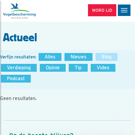
WORD LID
Men
Actueel
Alles
Nieuws
Blog
Verfijn resultaten:
Verdieping
Opinie
Tip
Video
Podcast
Geen resultaten.