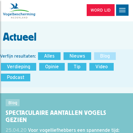
WORD LID
Men
Actueel
Alles
Nieuws
Blog
Verfijn resultaten:
Verdieping
Opinie
Tip
Video
Podcast
Blog
SPECTACULAIRE AANTALLEN VOGELS
GEZIEN
25.04.20
Voor vogelliefhebbers een spannende tijd: