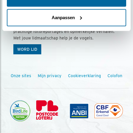
Ontvang 5 x Vogels voor € 36,00 per jaar
Aanpassen
Vogels is het tijdschrift voor onze leden, met
prachtige fotoreportages en opmerkelijke verhalen.
Met jouw lidmaatschap help je de vogels.
WORD LID
Onze sites
Mijn privacy
Cookieverklaring
Colofon