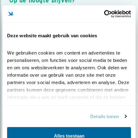
Op de hoogte blijven?
Meld je aan en ontvang nieuws, inspiratie, acties en tips
over vogels en activiteiten van Vogelbescherming.
AANMELDEN VOGELNIEUWS
Deze website maakt gebruik van cookies
Volg ons via social media
We gebruiken cookies om content en advertenties te 
personaliseren, om functies voor social media te bieden 
en om ons websiteverkeer te analyseren. Ook delen we 
informatie over uw gebruik van onze site met onze 
partners voor social media, adverteren en analyse. Deze 
partners kunnen deze gegevens combineren met andere 
informatie die u aan ze heeft verstrekt of die ze hebben 
verzameld op basis van uw gebruik van hun services.
Details tonen
Alles toestaan