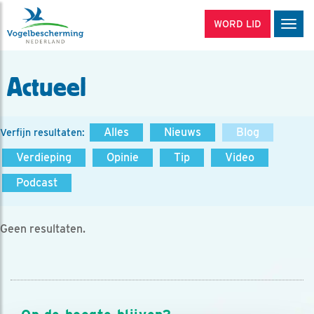
WORD LID
Men
Actueel
Alles
Nieuws
Blog
Verfijn resultaten:
Verdieping
Opinie
Tip
Video
Podcast
Geen resultaten.