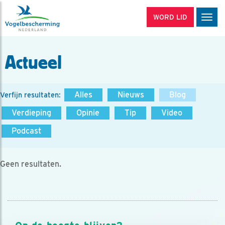
WORD LID
Men
Actueel
Alles
Nieuws
Blog
Verfijn resultaten:
Verdieping
Opinie
Tip
Video
Podcast
Geen resultaten.