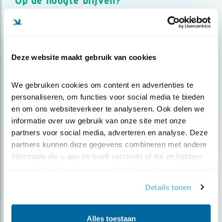
Op de hoogte blijven?
Meld je aan en ontvang nieuws, inspiratie, acties en tips
over vogels en activiteiten van Vogelbescherming.
AANMELDEN VOGELNIEUWS
Deze website maakt gebruik van cookies
Volg ons via social media
We gebruiken cookies om content en advertenties te 
personaliseren, om functies voor social media te bieden 
en om ons websiteverkeer te analyseren. Ook delen we 
informatie over uw gebruik van onze site met onze 
partners voor social media, adverteren en analyse. Deze 
partners kunnen deze gegevens combineren met andere 
informatie die u aan ze heeft verstrekt of die ze hebben 
verzameld op basis van uw gebruik van hun services.
Details tonen
Alles toestaan