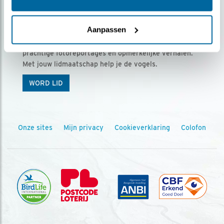
Ontvang 5 x Vogels voor € 36,00 per jaar
Aanpassen
Vogels is het tijdschrift voor onze leden, met
prachtige fotoreportages en opmerkelijke verhalen.
Met jouw lidmaatschap help je de vogels.
WORD LID
Onze sites
Mijn privacy
Cookieverklaring
Colofon