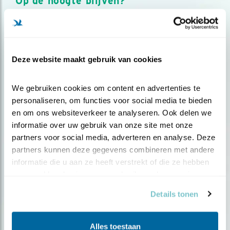
Op de hoogte blijven?
Meld je aan en ontvang nieuws, inspiratie, acties en tips
over vogels en activiteiten van Vogelbescherming.
AANMELDEN VOGELNIEUWS
Deze website maakt gebruik van cookies
Volg ons via social media
We gebruiken cookies om content en advertenties te 
personaliseren, om functies voor social media te bieden 
en om ons websiteverkeer te analyseren. Ook delen we 
informatie over uw gebruik van onze site met onze 
partners voor social media, adverteren en analyse. Deze 
partners kunnen deze gegevens combineren met andere 
informatie die u aan ze heeft verstrekt of die ze hebben 
verzameld op basis van uw gebruik van hun services.
Details tonen
Alles toestaan