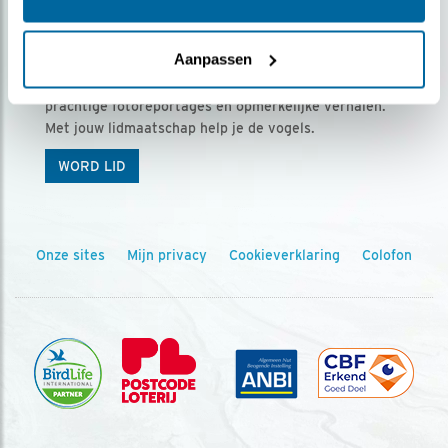
Ontvang 5 x Vogels voor € 36,00 per jaar
Aanpassen
Vogels is het tijdschrift voor onze leden, met
prachtige fotoreportages en opmerkelijke verhalen.
Met jouw lidmaatschap help je de vogels.
WORD LID
Onze sites
Mijn privacy
Cookieverklaring
Colofon