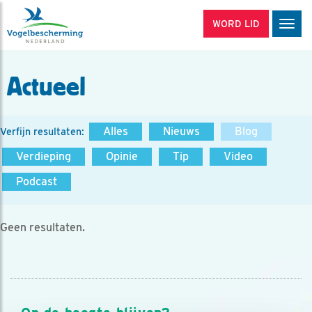
WORD LID
Men
Actueel
Alles
Nieuws
Blog
Verfijn resultaten:
Verdieping
Opinie
Tip
Video
Podcast
Geen resultaten.