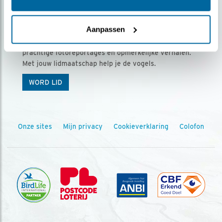
Ontvang 5 x Vogels voor € 36,00 per jaar
Aanpassen
Vogels is het tijdschrift voor onze leden, met
prachtige fotoreportages en opmerkelijke verhalen.
Met jouw lidmaatschap help je de vogels.
WORD LID
Onze sites
Mijn privacy
Cookieverklaring
Colofon