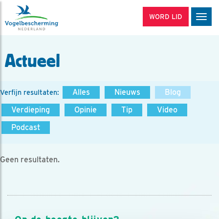
WORD LID
Men
Actueel
Alles
Nieuws
Blog
Verfijn resultaten:
Verdieping
Opinie
Tip
Video
Podcast
Geen resultaten.