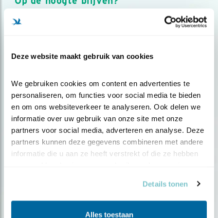
Op de hoogte blijven?
Meld je aan en ontvang nieuws, inspiratie, acties en tips
over vogels en activiteiten van Vogelbescherming.
AANMELDEN VOGELNIEUWS
Deze website maakt gebruik van cookies
Volg ons via social media
We gebruiken cookies om content en advertenties te 
personaliseren, om functies voor social media te bieden 
en om ons websiteverkeer te analyseren. Ook delen we 
informatie over uw gebruik van onze site met onze 
partners voor social media, adverteren en analyse. Deze 
partners kunnen deze gegevens combineren met andere 
informatie die u aan ze heeft verstrekt of die ze hebben 
verzameld op basis van uw gebruik van hun services.
Details tonen
Alles toestaan