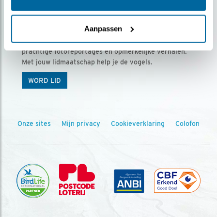
Ontvang 5 x Vogels voor € 36,00 per jaar
Aanpassen
Vogels is het tijdschrift voor onze leden, met
prachtige fotoreportages en opmerkelijke verhalen.
Met jouw lidmaatschap help je de vogels.
WORD LID
Onze sites
Mijn privacy
Cookieverklaring
Colofon