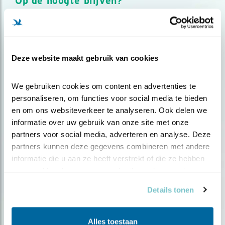
Op de hoogte blijven?
Meld je aan en ontvang nieuws, inspiratie, acties en tips
over vogels en activiteiten van Vogelbescherming.
AANMELDEN VOGELNIEUWS
Deze website maakt gebruik van cookies
Volg ons via social media
We gebruiken cookies om content en advertenties te 
personaliseren, om functies voor social media te bieden 
en om ons websiteverkeer te analyseren. Ook delen we 
informatie over uw gebruik van onze site met onze 
partners voor social media, adverteren en analyse. Deze 
partners kunnen deze gegevens combineren met andere 
informatie die u aan ze heeft verstrekt of die ze hebben 
verzameld op basis van uw gebruik van hun services.
Details tonen
Alles toestaan