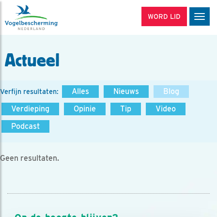
WORD LID
Men
Actueel
Alles
Nieuws
Blog
Verfijn resultaten:
Verdieping
Opinie
Tip
Video
Podcast
Geen resultaten.