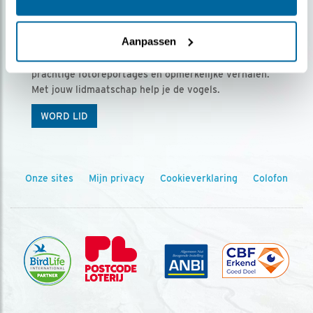
Ontvang 5 x Vogels voor € 36,00 per jaar
Aanpassen
Vogels is het tijdschrift voor onze leden, met
prachtige fotoreportages en opmerkelijke verhalen.
Met jouw lidmaatschap help je de vogels.
WORD LID
Onze sites
Mijn privacy
Cookieverklaring
Colofon