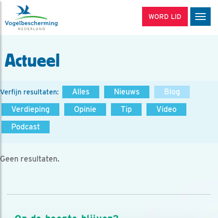
WORD LID
Men
Actueel
Alles
Nieuws
Blog
Verfijn resultaten:
Verdieping
Opinie
Tip
Video
Podcast
Geen resultaten.