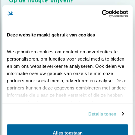
Op de hoogte blijven?
Meld je aan en ontvang nieuws, inspiratie, acties en tips
over vogels en activiteiten van Vogelbescherming.
AANMELDEN VOGELNIEUWS
Deze website maakt gebruik van cookies
Volg ons via social media
We gebruiken cookies om content en advertenties te 
personaliseren, om functies voor social media te bieden 
en om ons websiteverkeer te analyseren. Ook delen we 
informatie over uw gebruik van onze site met onze 
partners voor social media, adverteren en analyse. Deze 
partners kunnen deze gegevens combineren met andere 
informatie die u aan ze heeft verstrekt of die ze hebben 
verzameld op basis van uw gebruik van hun services.
Details tonen
Alles toestaan