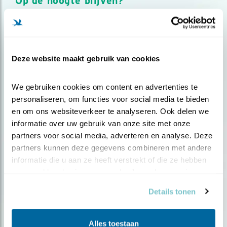
Op de hoogte blijven?
Meld je aan en ontvang nieuws, inspiratie, acties en tips
over vogels en activiteiten van Vogelbescherming.
AANMELDEN VOGELNIEUWS
Deze website maakt gebruik van cookies
Volg ons via social media
We gebruiken cookies om content en advertenties te 
personaliseren, om functies voor social media te bieden 
en om ons websiteverkeer te analyseren. Ook delen we 
informatie over uw gebruik van onze site met onze 
partners voor social media, adverteren en analyse. Deze 
partners kunnen deze gegevens combineren met andere 
informatie die u aan ze heeft verstrekt of die ze hebben 
verzameld op basis van uw gebruik van hun services.
Details tonen
Alles toestaan