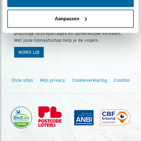
Ontvang 5 x Vogels voor € 36,00 per jaar
Aanpassen
Vogels is het tijdschrift voor onze leden, met
prachtige fotoreportages en opmerkelijke verhalen.
Met jouw lidmaatschap help je de vogels.
WORD LID
Onze sites
Mijn privacy
Cookieverklaring
Colofon