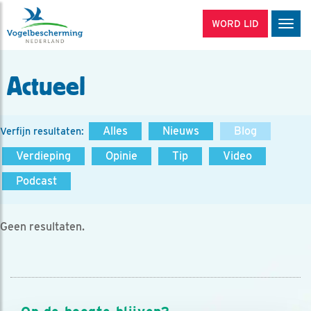
WORD LID
Men
Actueel
Alles
Nieuws
Blog
Verfijn resultaten:
Verdieping
Opinie
Tip
Video
Podcast
Geen resultaten.