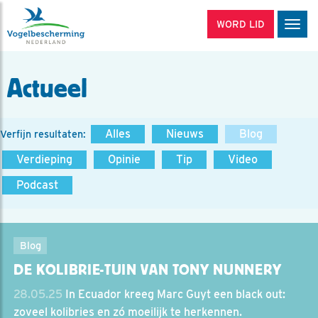
WORD LID
Men
Actueel
Alles
Nieuws
Blog
Verfijn resultaten:
Verdieping
Opinie
Tip
Video
Podcast
Blog
DE KOLIBRIE-TUIN VAN TONY NUNNERY
28.05.25
In Ecuador kreeg Marc Guyt een black out:
zoveel kolibries en zó moeilijk te herkennen.