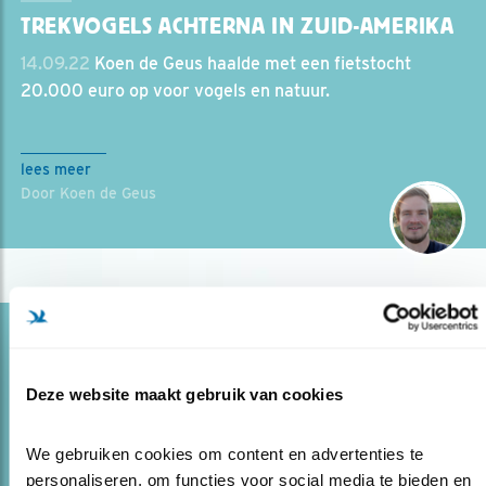
TREKVOGELS ACHTERNA IN ZUID-AMERIKA
14.09.22
Koen de Geus haalde met een fietstocht
20.000 euro op voor vogels en natuur.
lees meer
Door Koen de Geus
Blog
DE REUZENMIERPITTA UIT HET NEVELBOS
Deze website maakt gebruik van cookies
22.06.22
Aan de mierpitta's heeft de fietsende
vogelaar Koen sinds kort heel zijn hart aan verpand.
We gebruiken cookies om content en advertenties te 
personaliseren, om functies voor social media te bieden en 