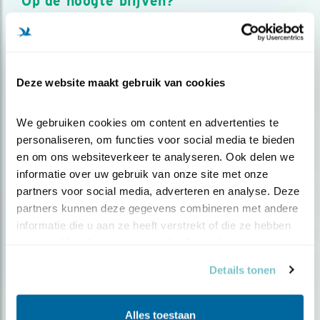
Op de hoogte blijven?
Meld je aan en ontvang nieuws, inspiratie, acties en tips
over vogels en activiteiten van Vogelbescherming.
AANMELDEN VOGELNIEUWS
Deze website maakt gebruik van cookies
Volg ons via social media
We gebruiken cookies om content en advertenties te 
personaliseren, om functies voor social media te bieden 
en om ons websiteverkeer te analyseren. Ook delen we 
informatie over uw gebruik van onze site met onze 
partners voor social media, adverteren en analyse. Deze 
partners kunnen deze gegevens combineren met andere 
informatie die u aan ze heeft verstrekt of die ze hebben 
verzameld op basis van uw gebruik van hun services.
Details tonen
Alles toestaan