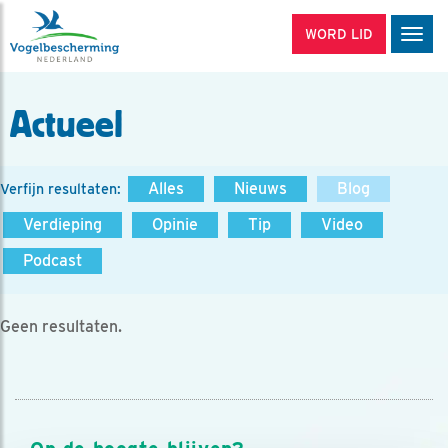
WORD LID
Men
Actueel
Alles
Nieuws
Blog
Verfijn resultaten:
Verdieping
Opinie
Tip
Video
Podcast
Geen resultaten.