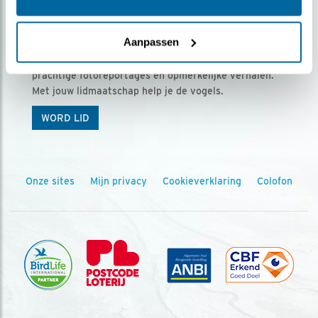
Ontvang 5 x Vogels voor € 36,00 per jaar
Aanpassen
Vogels is het tijdschrift voor onze leden, met
prachtige fotoreportages en opmerkelijke verhalen.
Met jouw lidmaatschap help je de vogels.
WORD LID
Onze sites
Mijn privacy
Cookieverklaring
Colofon