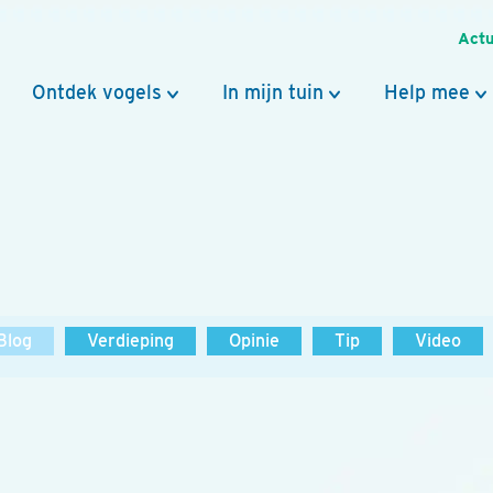
Actu
Ontdek vogels
In mijn tuin
Help mee
Blog
Verdieping
Opinie
Tip
Video