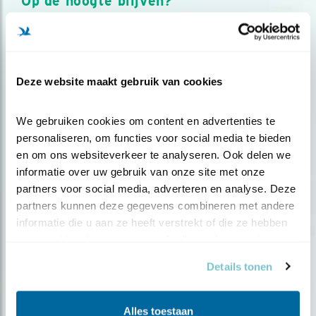
Op de hoogte blijven?
Meld je aan en ontvang nieuws, inspiratie, acties en tips
over vogels en activiteiten van Vogelbescherming.
AANMELDEN VOGELNIEUWS
Deze website maakt gebruik van cookies
Volg ons via social media
We gebruiken cookies om content en advertenties te 
personaliseren, om functies voor social media te bieden 
en om ons websiteverkeer te analyseren. Ook delen we 
informatie over uw gebruik van onze site met onze 
partners voor social media, adverteren en analyse. Deze 
partners kunnen deze gegevens combineren met andere 
informatie die u aan ze heeft verstrekt of die ze hebben 
verzameld op basis van uw gebruik van hun services.
Details tonen
Alles toestaan