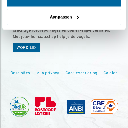
Ontvang 5 x Vogels voor € 36,00 per jaar
Aanpassen
Vogels is het tijdschrift voor onze leden, met
prachtige fotoreportages en opmerkelijke verhalen.
Met jouw lidmaatschap help je de vogels.
WORD LID
Onze sites
Mijn privacy
Cookieverklaring
Colofon