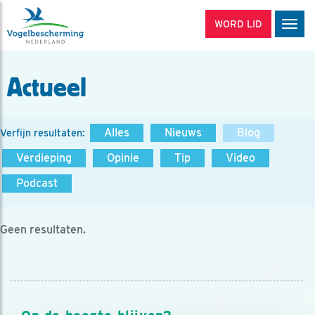
WORD LID
Men
Actueel
Alles
Nieuws
Blog
Verfijn resultaten:
Verdieping
Opinie
Tip
Video
Podcast
Geen resultaten.